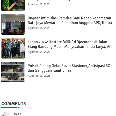
Agustus 01, 2026
Dugaan Intimidasi Pemdes Batu Raden kecamatan
Batu jaya Mewarnai Pemilihan Anggota BPD, Ketua
Panitia Dinilai Hanya "Boneka Saja "
Agustus 06, 2026
Lahan 7,632 Hektare Milik Rd Djoemena di Jalan
Elang Bandung Masih Menyisakan Tanda Tanya, Ahli
Waris Minta Keterbukaan
Agustus 03, 2026
Polsek Pinang Gelar Razia Stasioner,Antisipasi 3C
dan Gangguan Kamtibmas.
Agustus 01, 2026
COMMENTS
supa