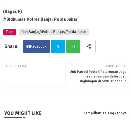
(Bagas P)
#Bidhumas Polres Banjar Polda Jabar
Tags
Kab.Banjar//Polres Banjar//Polda Jabar
Facebook
Twit
Wha
LEBIH LAMA
LEBIH BARU
Unit Patroli Polsek Pataruman Jaga
ter
tsa
Keamanan dan Ketertiban
Lingkungan di SPBE Binangun
pp
YOU MIGHT LIKE
Tampilkan selengkapnya