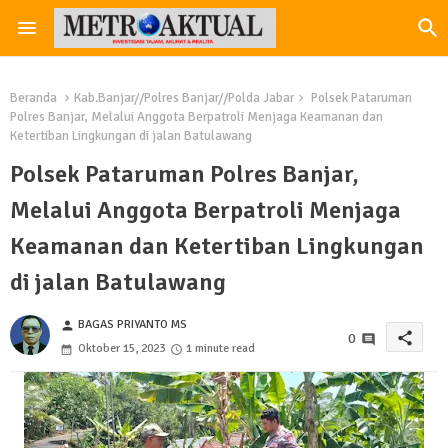
Beranda
Kab.Banjar//Polres Banjar//Polda Jabar
Polsek Pataruman
Polres Banjar, Melalui Anggota Berpatroli Menjaga Keamanan dan
Ketertiban Lingkungan di jalan Batulawang
Polsek Pataruman Polres Banjar,
Melalui Anggota Berpatroli Menjaga
Keamanan dan Ketertiban Lingkungan
di jalan Batulawang
BAGAS PRIYANTO MS
person
share
0
Oktober 15, 2023
1 minute read