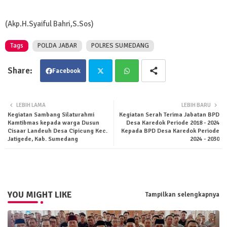
(Akp.H.Syaiful Bahri,S.Sos)
Tags
POLDA JABAR
POLRES SUMEDANG
Facebook
Twit
Wha
LEBIH LAMA
LEBIH BARU
Kegiatan Sambang Silaturahmi
Kegiatan Serah Terima Jabatan BPD
ter
tsa
Kamtibmas kepada warga Dusun
Desa Karedok Periode 2018 - 2024
Cisaar Landeuh Desa Cipicung Kec.
Kepada BPD Desa Karedok Periode
Jatigede, Kab. Sumedang
2024 - 2030
pp
YOU MIGHT LIKE
Tampilkan selengkapnya