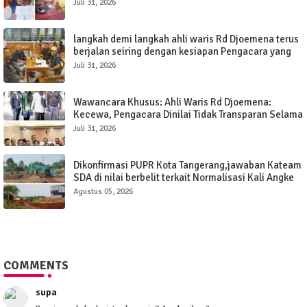
Juli 31, 2026
langkah demi langkah ahli waris Rd Djoemena terus
berjalan seiring dengan kesiapan Pengacara yang
siap memenangkan sengketa tanah elang.
Juli 31, 2026
Wawancara Khusus: Ahli Waris Rd Djoemena:
Kecewa, Pengacara Dinilai Tidak Transparan Selama
Tujuh Tahun.
Juli 31, 2026
Dikonfirmasi PUPR Kota Tangerang,jawaban Kateam
SDA di nilai berbelit terkait Normalisasi Kali Angke
Sudimara Pinang.
Agustus 05, 2026
COMMENTS
supa