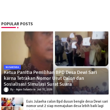
POPULAR POSTS
NUSANTARA
Ketua Panitia Pemilihan BPD Desa Dewi Sari
karna Tetrakan Nomor Urut Calon dan
Sosialisasi Simulasi Surat Suara
Agus Sulanto
Juli 31, 2026
Euis Julaeha calon Bpd dusun bengle desa Dewi sari
nomor urut 2 siap memajukan desa lebih baik lagi