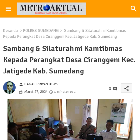
Beranda
POLRES SUMEDANG
Sambang & Silaturahmi Kamtibmas
Kepada Perangkat Desa Ciranggem Kec. Jatigede Kab. Sumedang
Sambang & Silaturahmi Kamtibmas
Kepada Perangkat Desa Ciranggem Kec.
Jatigede Kab. Sumedang
BAGAS PRIYANTO MS
person
share
0
Maret 27, 2024
1 minute read