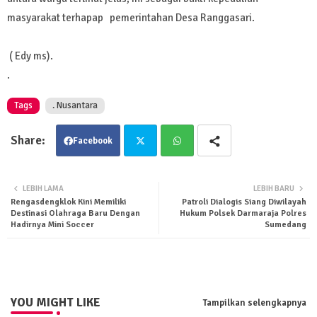
masyarakat terhapap pemerintahan Desa Ranggasari.
( Edy ms).
.
Tags
. Nusantara
Facebook
Twit
Wha
LEBIH LAMA
LEBIH BARU
Rengasdengklok Kini Memiliki
Patroli Dialogis Siang Diwilayah
ter
tsa
Destinasi Olahraga Baru Dengan
Hukum Polsek Darmaraja Polres
Hadirnya Mini Soccer
Sumedang
pp
YOU MIGHT LIKE
Tampilkan selengkapnya