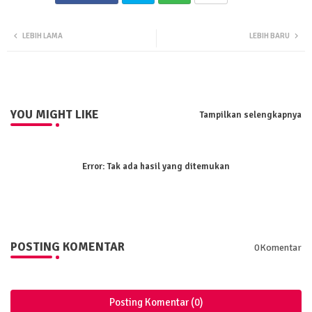
Twit
Wha
LEBIH LAMA
LEBIH BARU
ter
tsa
pp
YOU MIGHT LIKE
Tampilkan selengkapnya
Error:
Tak ada hasil yang ditemukan
POSTING KOMENTAR
0Komentar
Posting Komentar (0)