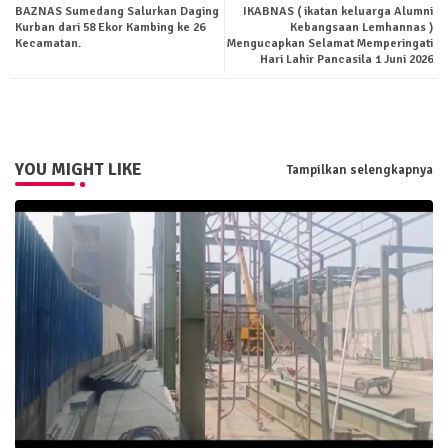
BAZNAS Sumedang Salurkan Daging
IKABNAS ( ikatan keluarga Alumni
ter
tsa
Kurban dari 58 Ekor Kambing ke 26
Kebangsaan Lemhannas )
Kecamatan.
Mengucapkan Selamat Memperingati
Hari Lahir Pancasila 1 Juni 2026
pp
YOU MIGHT LIKE
Tampilkan selengkapnya