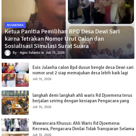
NUSANTARA
Ketua Panitia Pemilihan BPD Desa Dewi Sari
karna Tetrakan Nomor Urut Calon dan
Sosialisasi Simulasi Surat Suara
Agus Sulanto
Juli 31, 2026
Euis Julaeha calon Bpd dusun bengle desa Dewi sari
nomor urut 2 siap memajukan desa lebih baik lagi
Juli 31, 2026
langkah demi langkah ahli waris Rd Djoemena terus
berjalan seiring dengan kesiapan Pengacara yang
siap memenangkan sengketa tanah elang.
Juli 31, 2026
Wawancara Khusus: Ahli Waris Rd Djoemena:
Kecewa, Pengacara Dinilai Tidak Transparan Selama
Tujuh Tahun.
Juli 31, 2026