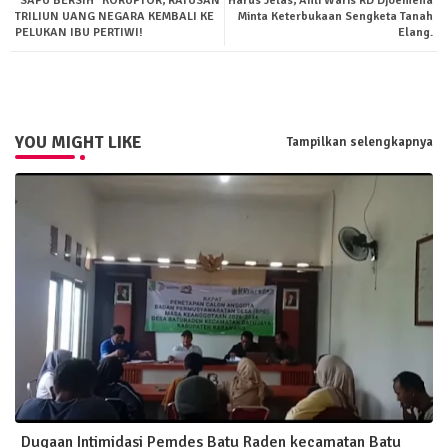
"SAPU BERSIH" KORUPTOR, RATUSAN
Harus Jelas, Ahli Waris RD Djoemena
TRILIUN UANG NEGARA KEMBALI KE
Minta Keterbukaan Sengketa Tanah
PELUKAN IBU PERTIWI!
Elang.
pp
YOU MIGHT LIKE
Tampilkan selengkapnya
Dugaan Intimidasi Pemdes Batu Raden kecamatan Batu