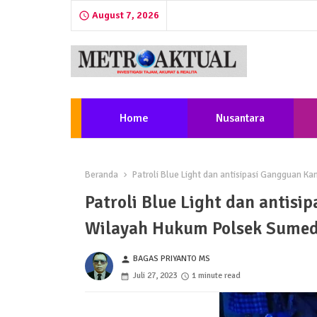
August 7, 2026
Home
Nusantara
Beranda
Patroli Blue Light dan antisipasi Gangguan 
Patroli Blue Light dan antis
Wilayah Hukum Polsek Sumed
BAGAS PRIYANTO MS
person
Juli 27, 2023
1 minute read