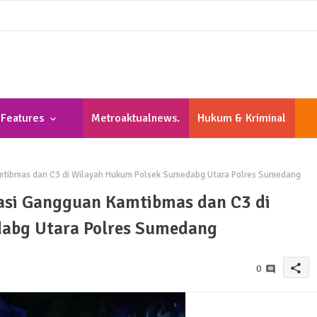
Features
Metroaktualnews.
Hukum & Kriminal
Com
Kamtibmas dan C3 di Wilayah Hukum Polsek Sumedabg Utara Polres Sumedang
ipasi Gangguan Kamtibmas dan C3 di
abg Utara Polres Sumedang
share
0