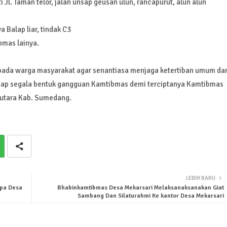
Jl. Taman telor, jalan unsap geusan ulun, rancapurut, alun alun
a Balap liar, tindak C3
bmas lainya.
ada warga masyarakat agar senantiasa menjaga ketertiban umum da
adap segala bentuk gangguan Kamtibmas demi terciptanya Kamtibmas
 utara Kab. Sumedang.
LEBIH BARU
pa Desa
Bhabinkamtibmas Desa Mekarsari Melaksanaksanakan Giat
Sambang Dan Silaturahmi Ke kantor Desa Mekarsari