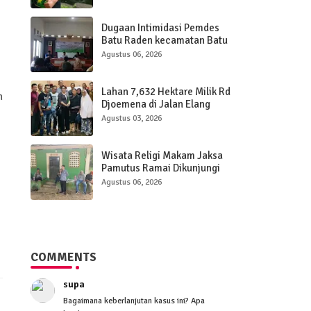
terkuak.
Dugaan Intimidasi Pemdes
Batu Raden kecamatan Batu
jaya Mewarnai Pemilihan
Agustus 06, 2026
Anggota BPD, Ketua Panitia
Dinilai Hanya "Boneka Saja "
Lahan 7,632 Hektare Milik Rd
n
Djoemena di Jalan Elang
Bandung Masih Menyisakan
Agustus 03, 2026
Tanda Tanya, Ahli Waris
Minta Keterbukaan
Wisata Religi Makam Jaksa
Pamutus Ramai Dikunjungi
Warga Lokal dan Luarkota
Agustus 06, 2026
COMMENTS
supa
Bagaimana keberlanjutan kasus ini? Apa