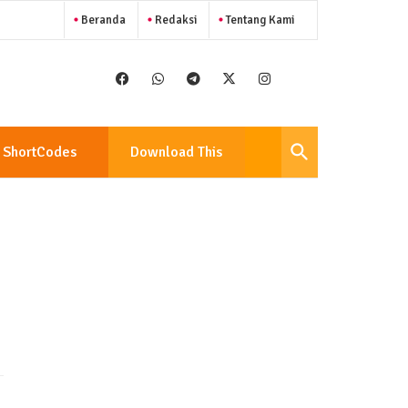
Beranda
Redaksi
Tentang Kami
ShortCodes
Download This
Template