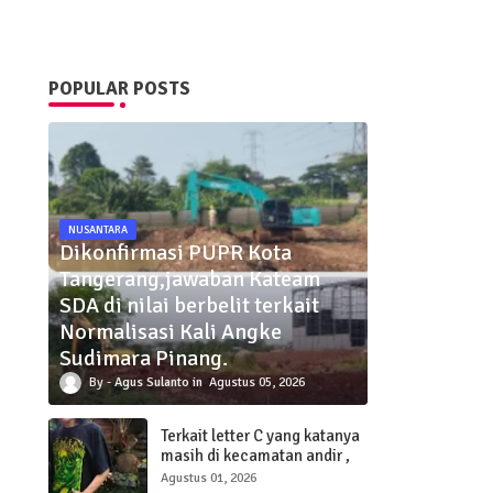
POPULAR POSTS
NUSANTARA
Dikonfirmasi PUPR Kota
Tangerang,jawaban Kateam
SDA di nilai berbelit terkait
Normalisasi Kali Angke
Sudimara Pinang.
Agus Sulanto
Agustus 05, 2026
Terkait letter C yang katanya
masih di kecamatan andir ,
akhirnya kebohongan
Agustus 01, 2026