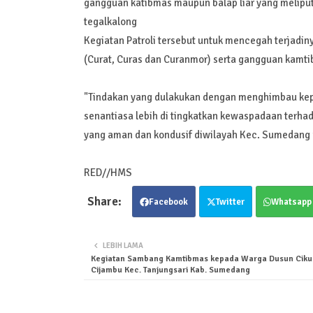
gangguan katibmas maupun balap liar yang meliputi 
tegalkalong
Kegiatan Patroli tersebut untuk mencegah terjadiny
(Curat, Curas dan Curanmor) serta gangguan kamti
"Tindakan yang dulakukan dengan menghimbau kep
senantiasa lebih di tingkatkan kewaspadaan terh
yang aman dan kondusif diwilayah Kec. Sumedang
RED//HMS
Facebook
Twitter
Whatsapp
LEBIH LAMA
Kegiatan Sambang Kamtibmas kepada Warga Dusun Ciku
Cijambu Kec. Tanjungsari Kab. Sumedang