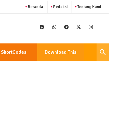
Beranda
Redaksi
Tentang Kami
ShortCodes
Download This
Template