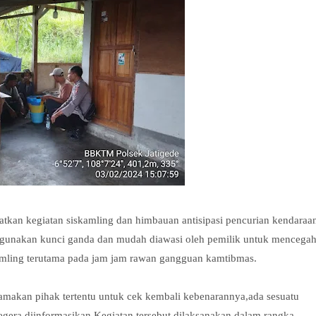
tkan kegiatan siskamling dan himbauan antisipasi pencurian kendaraa
ggunakan kunci ganda dan mudah diawasi oleh pemilik untuk mencega
amling terutama pada jam jam rawan gangguan kamtibmas.
makan pihak tertentu untuk cek kembali kebenarannya,ada sesuatu
era diinformasikan,Kegiatan tersebut dilaksanakan dalam rangka