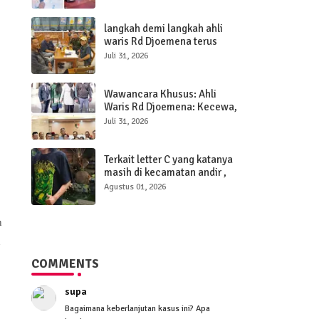
memajukan desa lebih baik
lagi
langkah demi langkah ahli
waris Rd Djoemena terus
berjalan seiring dengan
Juli 31, 2026
kesiapan Pengacara yang
siap memenangkan sengketa
tanah elang.
Wawancara Khusus: Ahli
Waris Rd Djoemena: Kecewa,
Pengacara Dinilai Tidak
Juli 31, 2026
Transparan Selama Tujuh
Tahun.
Terkait letter C yang katanya
masih di kecamatan andir ,
akhirnya kebohongan
Agustus 01, 2026
terkuak.
n
h
COMMENTS
supa
Bagaimana keberlanjutan kasus ini? Apa