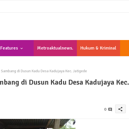
Features
Metroaktualnews.
Hukum & Kriminal
Com
Sambang di Dusun Kadu Desa Kadujaya Kec. Jatigede
bang di Dusun Kadu Desa Kadujaya Kec.
share
0