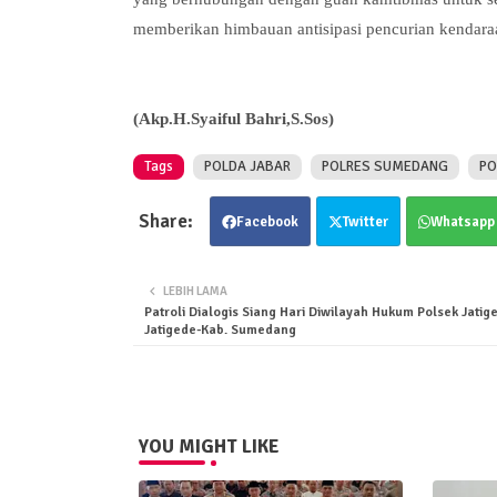
memberikan himbauan antisipasi pencurian kendara
(Akp.H.Syaiful Bahri,S.Sos)
Tags
POLDA JABAR
POLRES SUMEDANG
PO
Facebook
Twitter
Whatsapp
LEBIH LAMA
Patroli Dialogis Siang Hari Diwilayah Hukum Polsek Jatig
Jatigede-Kab. Sumedang
YOU MIGHT LIKE