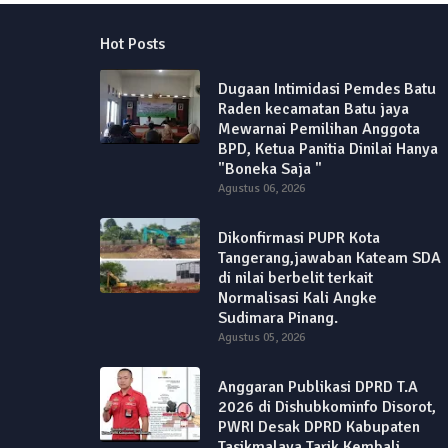
Hot Posts
Dugaan Intimidasi Pemdes Batu
Raden kecamatan Batu jaya
Mewarnai Pemilihan Anggota
BPD, Ketua Panitia Dinilai Hanya
"Boneka Saja "
Agustus 06, 2026
Dikonfirmasi PUPR Kota
Tangerang,jawaban Kateam SDA
di nilai berbelit terkait
Normalisasi Kali Angke
Sudimara Pinang.
Agustus 05, 2026
Anggaran Publikasi DPRD T.A
2026 di Dishubkominfo Disorot,
PWRI Desak DPRD Kabupaten
Tasikmalaya Tarik Kembali