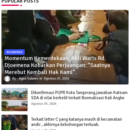
POPULAR POSTS
NUSANTARA
Momentum Kemerdekaan, Ahli Waris Rd.
Djoemena Kobarkan Perjuangan: “Saatnya
Merebut Kembali Hak Kami”.
Agus Sulanto
Agustus 07, 2026
Dikonfirmasi PUPR Kota Tangerang,jawaban Kateam
SDA di nilai berbelit terkait Normalisasi Kali Angke
Sudimara Pinang.
Agustus 05, 2026
Terkait letter C yang katanya masih di kecamatan
andir , akhirnya kebohongan terkuak.