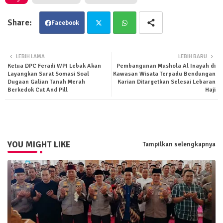
Facebook
Twit
Wha
LEBIH LAMA
LEBIH BARU
Ketua DPC Feradi WPI Lebak Akan
Pembangunan Mushola Al Inayah di
ter
tsa
Layangkan Surat Somasi Soal
Kawasan Wisata Terpadu Bendungan
Dugaan Galian Tanah Merah
Karian Ditargetkan Selesai Lebaran
Berkedok Cut And Pill
Haji
pp
YOU MIGHT LIKE
Tampilkan selengkapnya