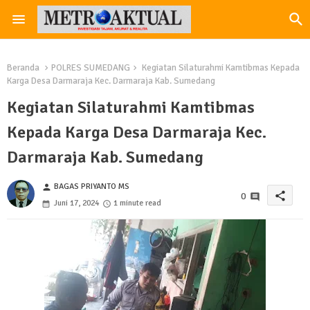
Beranda
POLRES SUMEDANG
Kegiatan Silaturahmi Kamtibmas Kepada
Karga Desa Darmaraja Kec. Darmaraja Kab. Sumedang
Kegiatan Silaturahmi Kamtibmas
Kepada Karga Desa Darmaraja Kec.
Darmaraja Kab. Sumedang
BAGAS PRIYANTO MS
person
share
0
Juni 17, 2024
1 minute read