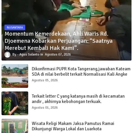
NUSANTARA
Momentum Kemerdekaan, Ahli Waris Rd.
Djoemena Kobarkan Perjuangan: “Saatnya
Merebut Kembali Hak Kami”.
Agus Sulanto
Agustus 07, 2026
Dikonfirmasi PUPR Kota Tangerang,jawaban Kateam
SDA di nilai berbelit terkait Normalisasi Kali Angke
Sudimara Pinang.
Agustus 05, 2026
Terkait letter C yang katanya masih di kecamatan
andir , akhirnya kebohongan terkuak.
Agustus 01, 2026
Wisata Religi Makam Jaksa Pamutus Ramai
Dikunjungi Warga Lokal dan Luarkota