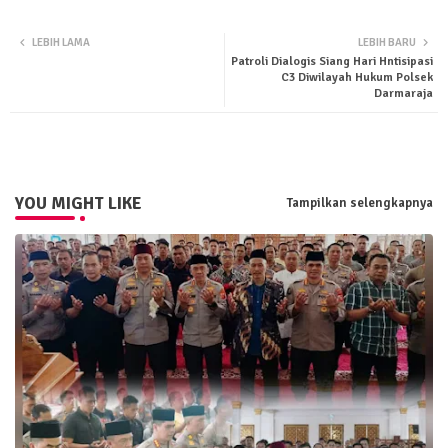
Twit
Wha
LEBIH LAMA
LEBIH BARU
Patroli Dialogis Siang Hari Hntisipasi
ter
tsa
C3 Diwilayah Hukum Polsek
Darmaraja
pp
YOU MIGHT LIKE
Tampilkan selengkapnya