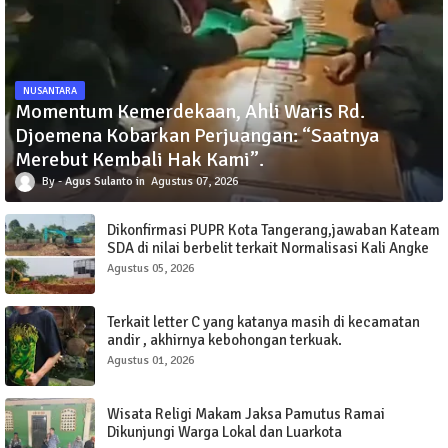
NUSANTARA
Momentum Kemerdekaan, Ahli Waris Rd.
Djoemena Kobarkan Perjuangan: “Saatnya
Merebut Kembali Hak Kami”.
Agus Sulanto
Agustus 07, 2026
Dikonfirmasi PUPR Kota Tangerang,jawaban Kateam
SDA di nilai berbelit terkait Normalisasi Kali Angke
Sudimara Pinang.
Agustus 05, 2026
Terkait letter C yang katanya masih di kecamatan
andir , akhirnya kebohongan terkuak.
Agustus 01, 2026
Wisata Religi Makam Jaksa Pamutus Ramai
Dikunjungi Warga Lokal dan Luarkota