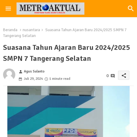
Beranda
nusantara
Suasana Tahun Ajaran Baru 2024/2025 SMPN 7
Tangerang Selatan
Suasana Tahun Ajaran Baru 2024/2025
SMPN 7 Tangerang Selatan
Agus Sulanto
person
share
0
Juli 29, 2024
1 minute read