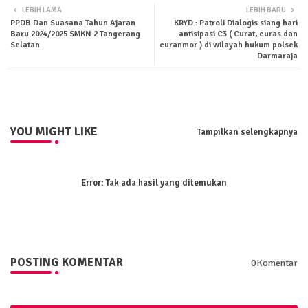
LEBIH LAMA
LEBIH BARU
PPDB Dan Suasana Tahun Ajaran
KRYD : Patroli Dialogis siang hari
ter
tsa
Baru 2024/2025 SMKN 2 Tangerang
antisipasi C3 ( Curat, curas dan
Selatan
curanmor ) di wilayah hukum polsek
Darmaraja
pp
YOU MIGHT LIKE
Tampilkan selengkapnya
Error:
Tak ada hasil yang ditemukan
POSTING KOMENTAR
0Komentar