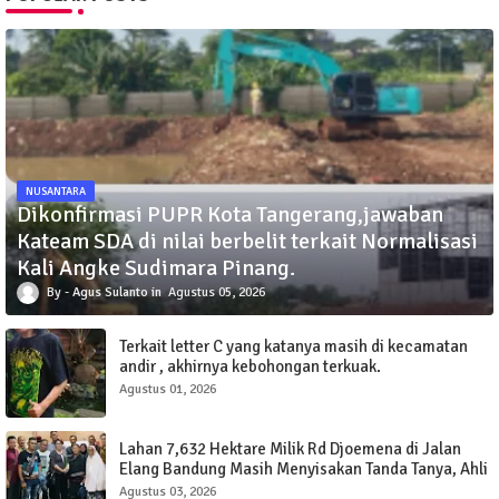
NUSANTARA
Dikonfirmasi PUPR Kota Tangerang,jawaban
Kateam SDA di nilai berbelit terkait Normalisasi
Kali Angke Sudimara Pinang.
Agus Sulanto
Agustus 05, 2026
Terkait letter C yang katanya masih di kecamatan
andir , akhirnya kebohongan terkuak.
Agustus 01, 2026
Lahan 7,632 Hektare Milik Rd Djoemena di Jalan
Elang Bandung Masih Menyisakan Tanda Tanya, Ahli
Waris Minta Keterbukaan
Agustus 03, 2026