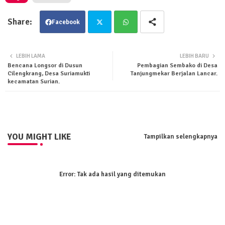
Facebook
Twit
Wha
LEBIH LAMA
LEBIH BARU
Bencana Longsor di Dusun
Pembagian Sembako di Desa
ter
tsa
Cilengkrang, Desa Suriamukti
Tanjungmekar Berjalan Lancar.
kecamatan Surian.
pp
YOU MIGHT LIKE
Tampilkan selengkapnya
Error:
Tak ada hasil yang ditemukan