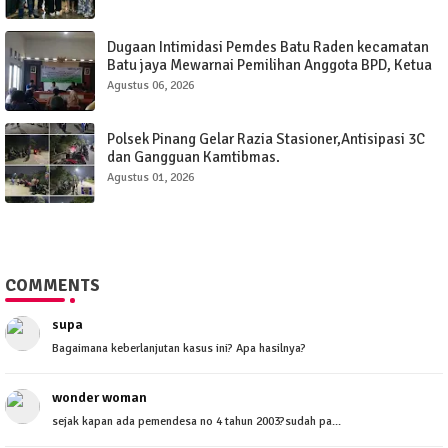
Dugaan Intimidasi Pemdes Batu Raden kecamatan
Batu jaya Mewarnai Pemilihan Anggota BPD, Ketua
Panitia Dinilai Hanya "Boneka Saja "
Agustus 06, 2026
Polsek Pinang Gelar Razia Stasioner,Antisipasi 3C
dan Gangguan Kamtibmas.
Agustus 01, 2026
COMMENTS
supa
Bagaimana keberlanjutan kasus ini? Apa hasilnya?
wonder woman
sejak kapan ada pemendesa no 4 tahun 2003?sudah pa...