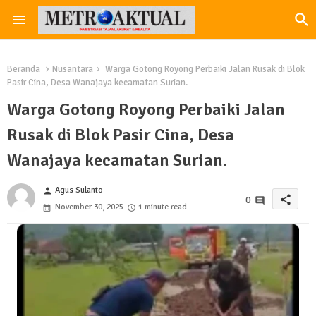
Beranda
Nusantara
Warga Gotong Royong Perbaiki Jalan Rusak di Blok
Pasir Cina, Desa Wanajaya kecamatan Surian.
Warga Gotong Royong Perbaiki Jalan
Rusak di Blok Pasir Cina, Desa
Wanajaya kecamatan Surian.
Agus Sulanto
person
share
0
November 30, 2025
1 minute read