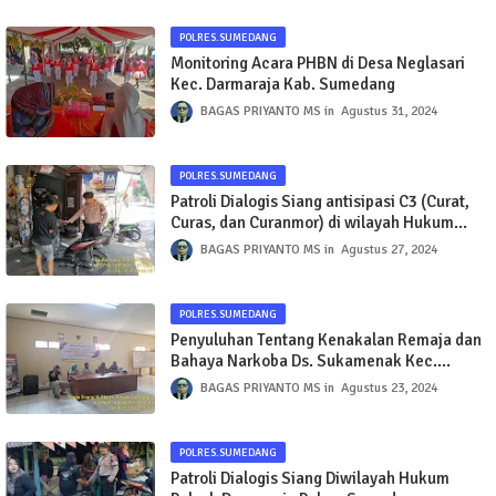
POLRES.SUMEDANG
Monitoring Acara PHBN di Desa Neglasari
Kec. Darmaraja Kab. Sumedang
BAGAS PRIYANTO MS
Agustus 31, 2024
POLRES.SUMEDANG
Patroli Dialogis Siang antisipasi C3 (Curat,
Curas, dan Curanmor) di wilayah Hukum
Polsek Darmaraja Polres Sumedang
BAGAS PRIYANTO MS
Agustus 27, 2024
POLRES.SUMEDANG
Penyuluhan Tentang Kenakalan Remaja dan
Bahaya Narkoba Ds. Sukamenak Kec.
Darmaraja Kab. Sumedang
BAGAS PRIYANTO MS
Agustus 23, 2024
POLRES.SUMEDANG
Patroli Dialogis Siang Diwilayah Hukum