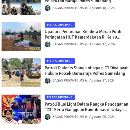
Polsek Darmaraja Polres Sumedang
BAGAS PRIYANTO MS
Agustus 18, 2024
POLRES.SUMEDANG
Upacara Penurunan Bendera Merah Putih
Peringatan HUT Kemerdekaan RI Ke 79
Tahun 2024 Tingkat Kec. Darmaraja Kab.
BAGAS PRIYANTO MS
Agustus 17, 2024
Sumedang
POLRES.SUMEDANG
Patroli Dialogis Siang antisipasi C3 Diwilayah
Hukum Polsek Darmaraja Polres Sumedang
BAGAS PRIYANTO MS
Agustus 17, 2024
POLRES.SUMEDANG
Patroli Blue Light Dalam Rangka Pencegahan
"C3" Serta Gangguan Kamtibmas di wilayah
Hukum Polsek Darmaraja
BAGAS PRIYANTO MS
Agustus 05, 2024