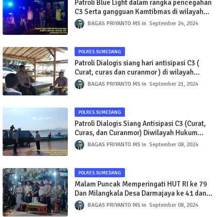
Patroli Blue Light dalam rangka pencegahan
C3 Serta gangguan Kamtibmas di wilayah
Hukum Polsek Darmaraja
BAGAS PRIYANTO MS
September 24, 2024
POLRES.SUMEDANG
Patroli Dialogis siang hari antisipasi C3 (
Curat, curas dan curanmor ) di wilayah
hukum polsek Darmaraja
BAGAS PRIYANTO MS
September 21, 2024
POLRES.SUMEDANG
Patroli Dialogis Siang Antisipasi C3 (Curat,
Curas, dan Curanmor) Diwilayah Hukum
Polsek Darmaraja Polres Sumedang
BAGAS PRIYANTO MS
September 08, 2024
POLRES.SUMEDANG
Malam Puncak Memperingati HUT RI ke 79
Dan Milangkala Desa Darmajaya ke 41 dan
Memperingati Maulid Nabi Muhammad SAW
BAGAS PRIYANTO MS
September 08, 2024
1446H