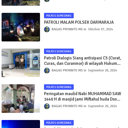
POLRES.SUMEDANG
PATROLI MALAM POLSEK DARMARAJA
BAGAS PRIYANTO MS
Oktober 07, 2024
POLRES.SUMEDANG
Patroli Dialogis Siang antisipasi C3 (Curat,
Curas, dan Curanmor) di wilayah Hukum
Polsek Darmaraja Polres Sumedang
BAGAS PRIYANTO MS
September 26, 2024
POLRES.SUMEDANG
Peringatan maulid Nabi MUHAMMAD SAW
1446 H di masjid jami Miftahul huda Dsn
Cipaok Desa Tarunajaya
BAGAS PRIYANTO MS
September 26, 2024
POLRES.SUMEDANG