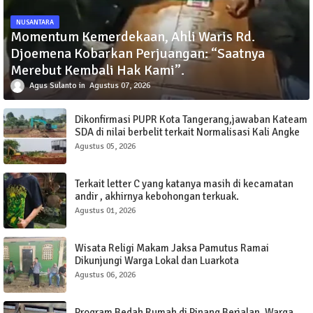
NUSANTARA
Momentum Kemerdekaan, Ahli Waris Rd.
Djoemena Kobarkan Perjuangan: “Saatnya
Merebut Kembali Hak Kami”.
Agus Sulanto
Agustus 07, 2026
Dikonfirmasi PUPR Kota Tangerang,jawaban Kateam
SDA di nilai berbelit terkait Normalisasi Kali Angke
Sudimara Pinang.
Agustus 05, 2026
Terkait letter C yang katanya masih di kecamatan
andir , akhirnya kebohongan terkuak.
Agustus 01, 2026
Wisata Religi Makam Jaksa Pamutus Ramai
Dikunjungi Warga Lokal dan Luarkota
Agustus 06, 2026
Program Bedah Rumah di Pinang Berjalan, Warga