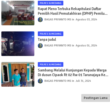
POLRES.SUMEDANG
Rapat Pleno Terbuka Rekapitulasi Daftar
Pemilih Hasil Pemutakhiran (DPHP) Pemilu
Tahun 2024 Tingkat Desa Sukaratu Kec.
BAGAS PRIYANTO MS
Agustus 03, 2024
Darmaraja Kab. Sumedang
POLRES.SUMEDANG
Tanpa judul
BAGAS PRIYANTO MS
Agustus 01, 2024
POLRES.SUMEDANG
Sambang Melalui Kunjungan Kepada Warga
Di dusun Cipaok Rt 02 Rw 01 Tarunajaya Kec.
Darmaraja Kab. Sumedang
BAGAS PRIYANTO MS
Juli 31, 2024
Postingan Lama