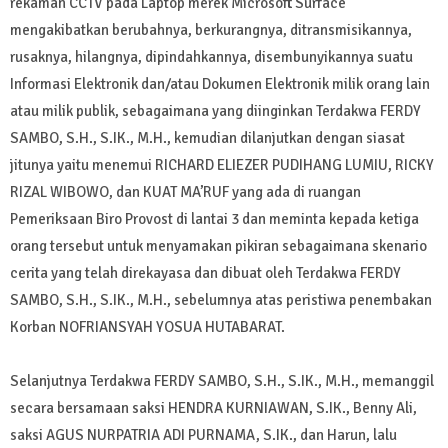
rekaman CCTV pada Laptop merek Microsoft Surface
mengakibatkan berubahnya, berkurangnya, ditransmisikannya,
rusaknya, hilangnya, dipindahkannya, disembunyikannya suatu
Informasi Elektronik dan/atau Dokumen Elektronik milik orang lain
atau milik publik, sebagaimana yang diinginkan Terdakwa FERDY
SAMBO, S.H., S.IK., M.H., kemudian dilanjutkan dengan siasat
jitunya yaitu menemui RICHARD ELIEZER PUDIHANG LUMIU, RICKY
RIZAL WIBOWO, dan KUAT MA’RUF yang ada di ruangan
Pemeriksaan Biro Provost di lantai 3 dan meminta kepada ketiga
orang tersebut untuk menyamakan pikiran sebagaimana skenario
cerita yang telah direkayasa dan dibuat oleh Terdakwa FERDY
SAMBO, S.H., S.IK., M.H., sebelumnya atas peristiwa penembakan
Korban NOFRIANSYAH YOSUA HUTABARAT.
Selanjutnya Terdakwa FERDY SAMBO, S.H., S.IK., M.H., memanggil
secara bersamaan saksi HENDRA KURNIAWAN, S.IK., Benny Ali,
saksi AGUS NURPATRIA ADI PURNAMA, S.IK., dan Harun, lalu