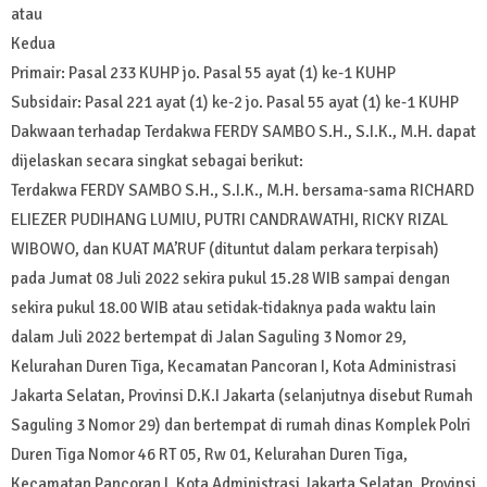
atau
Kedua
Primair: Pasal 233 KUHP jo. Pasal 55 ayat (1) ke-1 KUHP
Subsidair: Pasal 221 ayat (1) ke-2 jo. Pasal 55 ayat (1) ke-1 KUHP
Dakwaan terhadap Terdakwa FERDY SAMBO S.H., S.I.K., M.H. dapat
dijelaskan secara singkat sebagai berikut:
Terdakwa FERDY SAMBO S.H., S.I.K., M.H. bersama-sama RICHARD
ELIEZER PUDIHANG LUMIU, PUTRI CANDRAWATHI, RICKY RIZAL
WIBOWO, dan KUAT MA’RUF (dituntut dalam perkara terpisah)
pada Jumat 08 Juli 2022 sekira pukul 15.28 WIB sampai dengan
sekira pukul 18.00 WIB atau setidak-tidaknya pada waktu lain
dalam Juli 2022 bertempat di Jalan Saguling 3 Nomor 29,
Kelurahan Duren Tiga, Kecamatan Pancoran I, Kota Administrasi
Jakarta Selatan, Provinsi D.K.I Jakarta (selanjutnya disebut Rumah
Saguling 3 Nomor 29) dan bertempat di rumah dinas Komplek Polri
Duren Tiga Nomor 46 RT 05, Rw 01, Kelurahan Duren Tiga,
Kecamatan Pancoran I, Kota Administrasi Jakarta Selatan, Provinsi