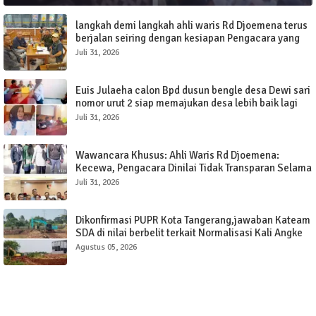
langkah demi langkah ahli waris Rd Djoemena terus
berjalan seiring dengan kesiapan Pengacara yang
siap memenangkan sengketa tanah elang.
Juli 31, 2026
Euis Julaeha calon Bpd dusun bengle desa Dewi sari
nomor urut 2 siap memajukan desa lebih baik lagi
Juli 31, 2026
Wawancara Khusus: Ahli Waris Rd Djoemena:
Kecewa, Pengacara Dinilai Tidak Transparan Selama
Tujuh Tahun.
Juli 31, 2026
Dikonfirmasi PUPR Kota Tangerang,jawaban Kateam
SDA di nilai berbelit terkait Normalisasi Kali Angke
Sudimara Pinang.
Agustus 05, 2026