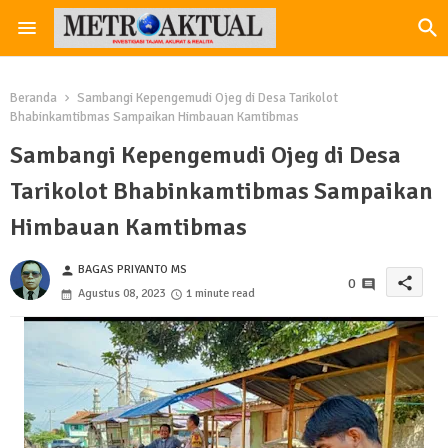
Beranda
Sambangi Kepengemudi Ojeg di Desa Tarikolot
Bhabinkamtibmas Sampaikan Himbauan Kamtibmas
Sambangi Kepengemudi Ojeg di Desa
Tarikolot Bhabinkamtibmas Sampaikan
Himbauan Kamtibmas
BAGAS PRIYANTO MS
person
share
0
Agustus 08, 2023
1 minute read