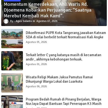
Momentum Kemerdekaan, Ahli Waris Rd.
Djoemena Kobarkan Perjuangan: “Saatnya
Merebut Kembali Hak Kami”.
Agus Sulanto
Agustus 07, 2026
Dikonfirmasi PUPR Kota Tangerang,jawaban Kateam
SDA di nilai berbelit terkait Normalisasi Kali Angke
Sudimara Pinang.
Agustus 05, 2026
Terkait letter C yang katanya masih di kecamatan
andir , akhirnya kebohongan terkuak.
Agustus 01, 2026
Wisata Religi Makam Jaksa Pamutus Ramai
Dikunjungi Warga Lokal dan Luarkota
Agustus 06, 2026
Program Bedah Rumah di Pinang Berjalan, Warga
NurJaya Dapat Bantuan Tapi Penerapan K3 Masih
Perlu Evaluasi.