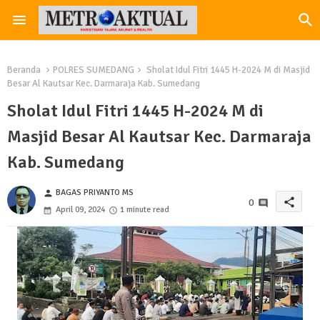
Beranda
POLRES SUMEDANG
Sholat Idul Fitri 1445 H-2024 M di Masjid
Besar Al Kautsar Kec. Darmaraja Kab. Sumedang
Sholat Idul Fitri 1445 H-2024 M di
Masjid Besar Al Kautsar Kec. Darmaraja
Kab. Sumedang
BAGAS PRIYANTO MS
person
share
0
April 09, 2024
1 minute read