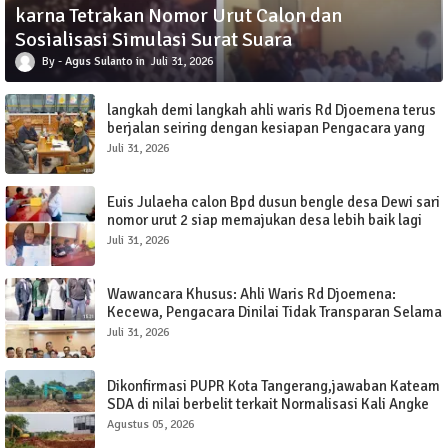
karna Tetrakan Nomor Urut Calon dan
Sosialisasi Simulasi Surat Suara
Agus Sulanto
Juli 31, 2026
langkah demi langkah ahli waris Rd Djoemena terus
berjalan seiring dengan kesiapan Pengacara yang
siap memenangkan sengketa tanah elang.
Juli 31, 2026
Euis Julaeha calon Bpd dusun bengle desa Dewi sari
nomor urut 2 siap memajukan desa lebih baik lagi
Juli 31, 2026
Wawancara Khusus: Ahli Waris Rd Djoemena:
Kecewa, Pengacara Dinilai Tidak Transparan Selama
Tujuh Tahun.
Juli 31, 2026
Dikonfirmasi PUPR Kota Tangerang,jawaban Kateam
SDA di nilai berbelit terkait Normalisasi Kali Angke
Sudimara Pinang.
Agustus 05, 2026