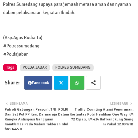
Polres Sumedang supaya para jemaah merasa aman dan nyaman
dalam pelaksanaan kegiatan Ibadah.
(Akp.Agus Rudiarto)
#Polressumedang
#Poldajabar
Tags
POLDA JABAR
POLRES SUMEDANG
Facebook
Twit
Wha
LEBIH LAMA
LEBIH BARU
Patroli Gabungan Personil TNI, POLRI
Traffic Counting Alami Penurunan,
ter
tsa
Dan Sat Pol PP Kec. Darmaraja Dalam
Korlantas Polri Hentikan One Way KM
Rangka Antisipasi Gangguan
72 Cipali, KM 414 Kalikangkung Siang
Kamtibmas Pada Malam Takbiran Idul
Ini Pukul 12.00 WIB
pp
fitri 1445 H