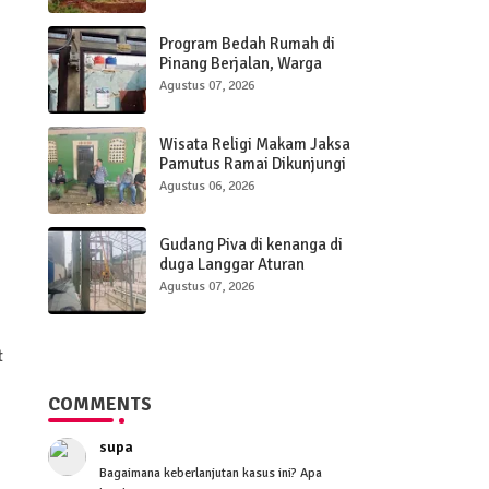
Normalisasi Kali Angke
Sudimara Pinang.
Program Bedah Rumah di
Pinang Berjalan, Warga
NurJaya Dapat Bantuan Tapi
Agustus 07, 2026
Penerapan K3 Masih Perlu
Evaluasi.
Wisata Religi Makam Jaksa
Pamutus Ramai Dikunjungi
Warga Lokal dan Luarkota
Agustus 06, 2026
Gudang Piva di kenanga di
duga Langgar Aturan
Bangunan tanpa PBG dan
Agustus 07, 2026
Abaikan K3
t
COMMENTS
supa
Bagaimana keberlanjutan kasus ini? Apa