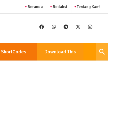
Beranda
Redaksi
Tentang Kami
ShortCodes
Download This
Template