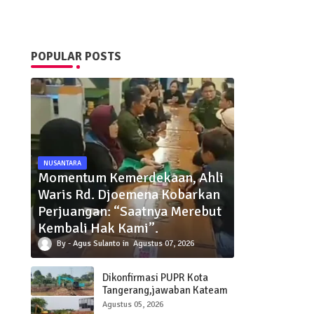
POPULAR POSTS
NUSANTARA
Momentum Kemerdekaan, Ahli
Waris Rd. Djoemena Kobarkan
Perjuangan: “Saatnya Merebut
Kembali Hak Kami”.
Agus Sulanto
Agustus 07, 2026
Dikonfirmasi PUPR Kota
Tangerang,jawaban Kateam
SDA di nilai berbelit terkait
Agustus 05, 2026